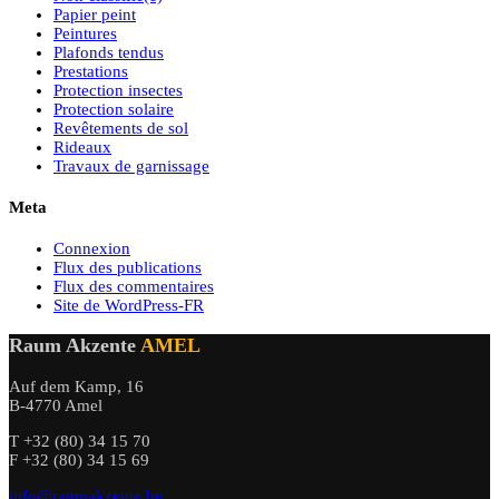
Papier peint
Peintures
Plafonds tendus
Prestations
Protection insectes
Protection solaire
Revêtements de sol
Rideaux
Travaux de garnissage
Meta
Connexion
Flux des publications
Flux des commentaires
Site de WordPress-FR
Raum Akzente
AMEL
Auf dem Kamp, 16
B-4770 Amel
T +32 (80) 34 15 70
F +32 (80) 34 15 69
info@raumakzente.be